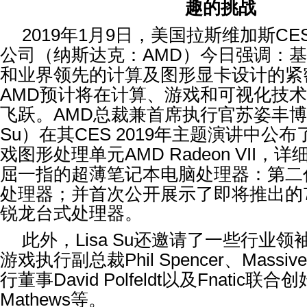
趣的挑战
2019
年
1
月
9
日，美国拉斯维加斯
CE
公司（纳斯达克：
AMD
）今日强调：基
和业界领先的计算及图形显卡设计的紧
AMD
预计将在计算、游戏和可视化技
飞跃。
AMD
总裁兼首席执行官苏姿丰博
Su
）在其
CES 2019
年主题演讲中公布
戏图形处理单元
AMD Radeon VII
，详
屈一指的超薄笔记本电脑处理器：第二
处理器；并首次公开展示了即将推出的
锐龙台式处理器。
此外，
Lisa Su
还邀请了一些行业领
游戏执行副总裁
Phil Spencer
、
Massive
行董事
David Polfeldt
以及
Fnatic
联合创
Mathews
等。