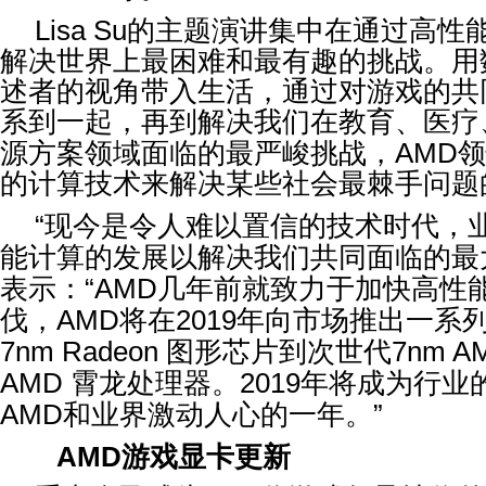
Lisa Su
的主题演讲集中在通过高性
解决世界上最困难和最有趣的挑战。用
述者的视角带入生活，通过对游戏的共
系到一起，再到解决我们在教育、医疗
源方案领域面临的最严峻挑战，
AMD
领
的计算技术来解决某些社会最棘手问题
“
现今是令人难以置信的技术时代，
能计算的发展以解决我们共同面临的最
表示：
“AMD
几年前就致力于加快高性
伐，
AMD
将在
2019
年向市场推出一系
7nm Radeon
图形芯片到次世代
7nm A
AMD
霄龙处理器。
2019
年将成为行业
AMD
和业界激动人心的一年。
”
AMD
游戏显卡更新