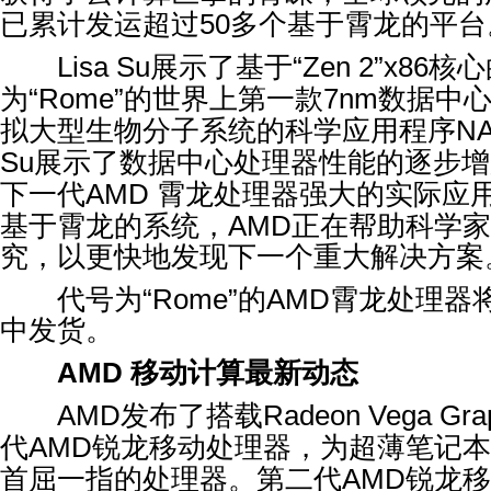
已累计发运超过
50
多个基于霄龙的平台
Lisa Su
展示了基于
“Zen 2”x86
核心
为
“Rome”
的世界上第一款
7nm
数据中
拟大型生物分子系统的科学应用程序
N
Su
展示了数据中心处理器性能的逐步增
下一代
AMD
霄龙处理器强大的实际应
基于霄龙的系统，
AMD
正在帮助科学家
究，以更快地发现下一个重大解决方案
代号为
“Rome”
的
AMD
霄龙处理器
中发货。
AMD
移动计算最新动态
AMD
发布了搭载
Radeon Vega Gra
代
AMD
锐龙移动处理器，为超薄笔记本
首屈一指的处理器。第二代
AMD
锐龙移