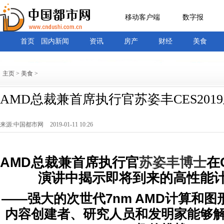
移动客户端
数字报
首页
国内新闻
资讯
房产
财经
美食
主页
>
美食
>
AMD总裁兼首席执行官苏姿丰CES201
来源:中国都市网
2019-01-11 10:26
AMD
总裁兼首席执行官
苏姿丰博士
在
演讲中揭示即将到来的高性能
——
强大的次世代
7nm AMD
计算和图
内容创建者、研究人员和发明家能够