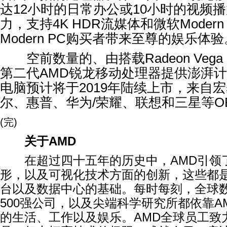
达
12
小时的日常办公或
10
小时的视频播
力，支持
4K HDR
流媒体和微软
Modern
Modern PC
购买者带来至尊的娱乐体验
空前数量的、由搭载
Radeon Vega 
第二代
AMD
锐龙移动处理器提供澎湃计
电脑预计将于
2019
年陆续上市，来自宏
尔、惠普、华为
/
荣耀、联想和三星等
O
(
完
)
关于
AMD
在超过四十五年的历史中，
AMD
引领
形，以及可视化技术方面的创新，这些都
台以及数据中心的基础。每时每刻，全球
500
强公司，以及尖端科学研究所都依靠
A
的生活、工作以及娱乐。
AMD
全球员工致