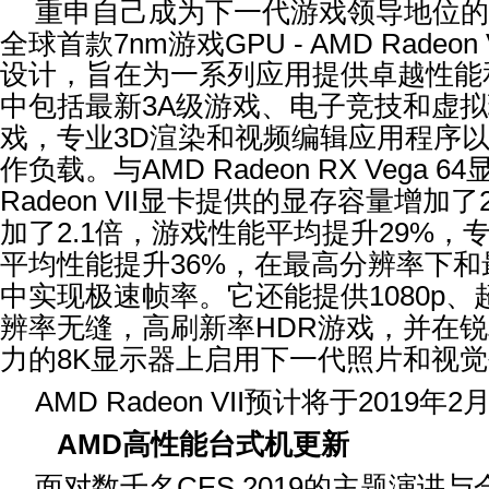
重申自己成为下一代游戏领导地位的
全球首款
7nm
游戏
GPU - AMD Radeon 
设计，旨在为一系列应用提供卓越性能
中包括最新
3A
级游戏、电子竞技和虚拟
戏，专业
3D
渲染和视频编辑应用程序
作负载。与
AMD Radeon RX Vega 64
Radeon VII
显卡提供的显存容量增加了
加了
2.1
倍，游戏性能平均提升
29%
，
平均性能提升
36%
，在最高分辨率下和
中实现极速帧率。它还能提供
1080p
、
辨率无缝，高刷新率
HDR
游戏，并在锐
力的
8K
显示器上启用下一代照片和视觉
AMD Radeon VII
预计将于
2019
年
2
AMD
高性能台式机更新
面对数千名
CES 2019
的主题演讲与