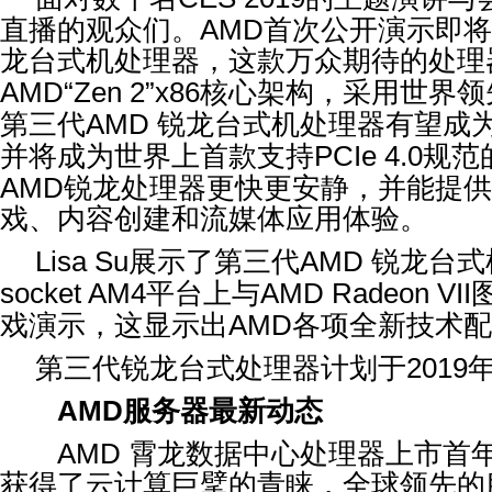
直播的观众们。
AMD
首次公开演示即将
龙台式机处理器，这款万众期待的处理
AMD“Zen 2”x86
核心架构，采用世界领
第三代
AMD
锐龙台式机处理器有望成
并将成为世界上首款支持
PCIe 4.0
规范
AMD
锐龙处理器更快更安静，并能提
戏、内容创建和流媒体应用体验。
Lisa Su
展示了第三代
AMD
锐龙台式
socket AM4
平台上与
AMD Radeon VII
戏演示，这显示出
AMD
各项全新技术配
第三代锐龙台式处理器计划于
2019
AMD
服务器最新动态
AMD
霄龙数据中心处理器上市首
获得了云计算巨擘的青睐，全球领先的