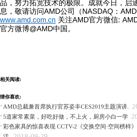
品，努力拓宽技术的极限。成就今日，启
息，敬请访问
AMD
公司（
NASDAQ
：
AMD
关注
AMD
官方微信
: AM
www.amd.com.cn
官方微博
@AMD
中国。
相关阅读:
猜你喜欢:
2
AMD总裁兼首席执行官苏姿丰CES2019主题演讲.
2
5道家常素菜，好吃好做，不上火，厨房小白一学
彩色家具的惊喜表现 CCTV-2《交换空间·空间榜样
2018-09-29
活.